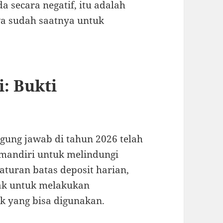
 secara negatif, itu adalah
wa sudah saatnya untuk
i: Bukti
ggung jawab di tahun 2026 telah
 mandiri untuk melindungi
gaturan batas deposit harian,
hak untuk melakukan
ik yang bisa digunakan.