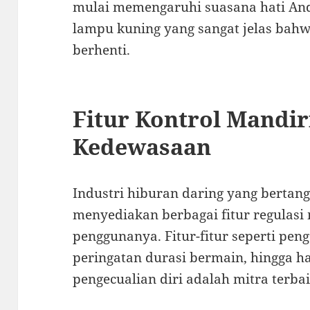
mulai memengaruhi suasana hati Anda
lampu kuning yang sangat jelas bah
berhenti.
Fitur Kontrol Mandir
Kedewasaan
Industri hiburan daring yang bertan
menyediakan berbagai fitur regulasi
penggunanya. Fitur-fitur seperti pen
peringatan durasi bermain, hingga 
pengecualian diri adalah mitra terba