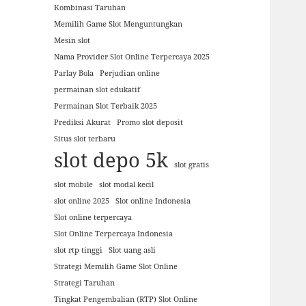
Kombinasi Taruhan
Memilih Game Slot Menguntungkan
Mesin slot
Nama Provider Slot Online Terpercaya 2025
Parlay Bola
Perjudian online
permainan slot edukatif
Permainan Slot Terbaik 2025
Prediksi Akurat
Promo slot deposit
Situs slot terbaru
slot depo 5k
slot gratis
slot mobile
slot modal kecil
slot online 2025
Slot online Indonesia
Slot online terpercaya
Slot Online Terpercaya Indonesia
slot rtp tinggi
Slot uang asli
Strategi Memilih Game Slot Online
Strategi Taruhan
Tingkat Pengembalian (RTP) Slot Online