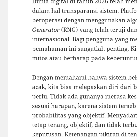
Dunia digital di tahun 2026 telah m
dalam hal transparansi sistem. Pla
beroperasi dengan menggunakan alg
Generator
(RNG) yang telah teruji dan 
internasional. Bagi pengguna yang mem
pemahaman ini sangatlah penting. Kit
mitos atau berharap pada keberuntun
Dengan memahami bahwa sistem beke
acak, kita bisa melepaskan diri dari
perlu. Tidak ada gunanya merasa kesa
sesuai harapan, karena sistem terse
probabilitas yang objektif. Menyadar
tetap tenang, objektif, dan tidak te
keputusan. Ketenangan pikiran di te