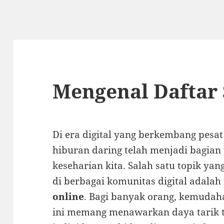
Mengenal Daftar 
Di era digital yang berkembang pesa
hiburan daring telah menjadi bagian 
keseharian kita. Salah satu topik ya
di berbagai komunitas digital adala
online
. Bagi banyak orang, kemudah
ini memang menawarkan daya tarik t