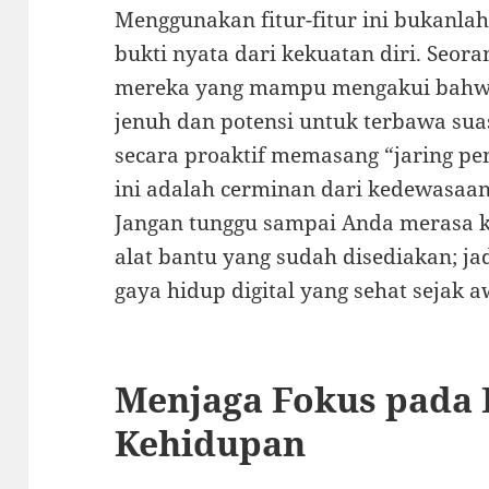
Menggunakan fitur-fitur ini bukanla
bukti nyata dari kekuatan diri. Seor
mereka yang mampu mengakui bahwa 
jenuh dan potensi untuk terbawa sua
secara proaktif memasang “jaring pe
ini adalah cerminan dari kedewasaan
Jangan tunggu sampai Anda merasa
alat bantu yang sudah disediakan; ja
gaya hidup digital yang sehat sejak a
Menjaga Fokus pada 
Kehidupan