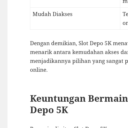
m
Mudah Diakses
Te
on
Dengan demikian, Slot Depo 5K men
menarik antara kemudahan akses da
menjadikannya pilihan yang sangat p
online.
Keuntungan Bermain d
Depo 5K