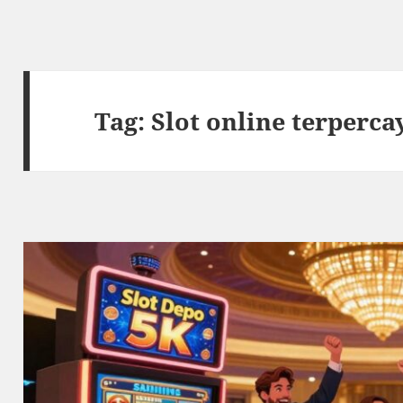
Tag:
Slot online terperca