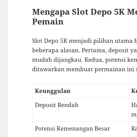
Mengapa Slot Depo 5K Me
Pemain
Slot Depo 5K menjadi pilihan utama
beberapa alasan. Pertama, deposit 
mudah dijangkau. Kedua, potensi ke
ditawarkan membuat permainan ini 
Keunggulan
K
Deposit Rendah
H
m
Potensi Kemenangan Besar
R