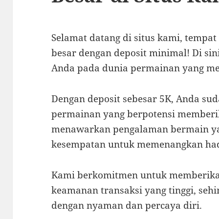
Selamat datang di situs kami, temp
besar dengan deposit minimal! Di s
Anda pada dunia permainan yang m
Dengan deposit sebesar 5K, Anda su
permainan yang berpotensi memberi
menawarkan pengalaman bermain yan
kesempatan untuk memenangkan had
Kami berkomitmen untuk memberikan
keamanan transaksi yang tinggi, seh
dengan nyaman dan percaya diri.