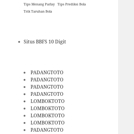
Tips Menang Parlay
Tips Prediksi Bola
Trik Taruhan Bola
Situs BBFS 10 Digit
PADANGTOTO
PADANGTOTO
PADANGTOTO
PADANGTOTO
LOMBOKTOTO
LOMBOKTOTO
LOMBOKTOTO
LOMBOKTOTO
PADANGTOTO