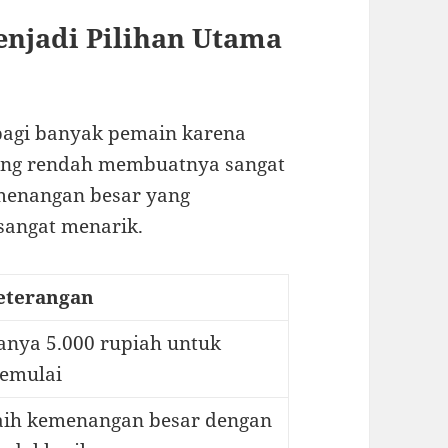
njadi Pilihan Utama
 bagi banyak pemain karena
yang rendah membuatnya sangat
menangan besar yang
sangat menarik.
eterangan
anya 5.000 rupiah untuk
emulai
aih kemenangan besar dengan