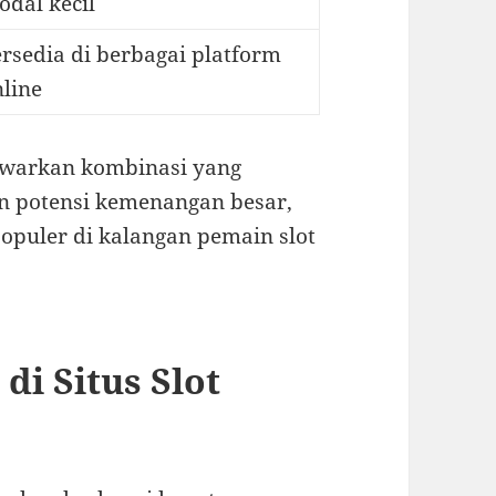
odal kecil
rsedia di berbagai platform
line
awarkan kombinasi yang
n potensi kemenangan besar,
opuler di kalangan pemain slot
i Situs Slot