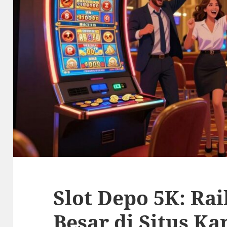
Slot Depo 5K: R
Besar di Situs Ka