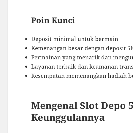
Poin Kunci
Deposit minimal untuk bermain
Kemenangan besar dengan deposit 5
Permainan yang menarik dan mengu
Layanan terbaik dan keamanan trans
Kesempatan memenangkan hadiah b
Mengenal Slot Depo 
Keunggulannya