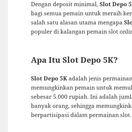
Dengan deposit minimal,
Slot Depo 
bagi semua pemain untuk meraih kem
salah satu alasan utama mengapa
Sl
populer di kalangan pemain slot onli
Apa Itu Slot Depo 5K?
Slot Depo 5K
adalah jenis permainan 
memungkinkan pemain untuk memula
sebesar 5.000 rupiah. Ini adalah jum
banyak orang, sehingga memungkink
berpartisipasi dalam permainan slot.