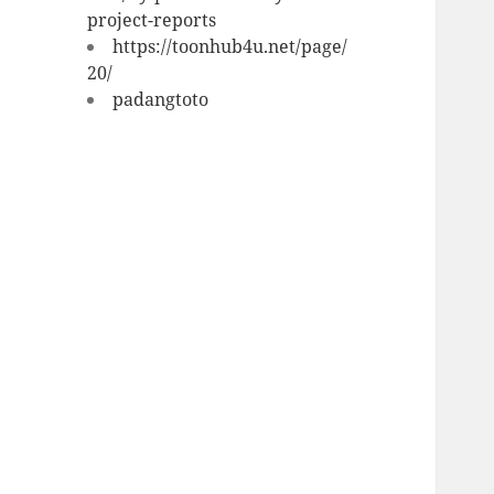
project-reports
https://toonhub4u.net/page/
20/
padangtoto