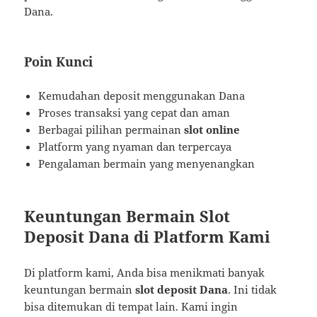
Dana.
Poin Kunci
Kemudahan deposit menggunakan Dana
Proses transaksi yang cepat dan aman
Berbagai pilihan permainan
slot online
Platform yang nyaman dan terpercaya
Pengalaman bermain yang menyenangkan
Keuntungan Bermain Slot
Deposit Dana di Platform Kami
Di platform kami, Anda bisa menikmati banyak
keuntungan bermain
slot deposit Dana
. Ini tidak
bisa ditemukan di tempat lain. Kami ingin