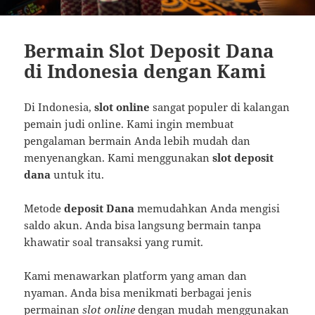
Bermain Slot Deposit Dana
di Indonesia dengan Kami
Di Indonesia,
slot online
sangat populer di kalangan
pemain judi online. Kami ingin membuat
pengalaman bermain Anda lebih mudah dan
menyenangkan. Kami menggunakan
slot deposit
dana
untuk itu.
Metode
deposit Dana
memudahkan Anda mengisi
saldo akun. Anda bisa langsung bermain tanpa
khawatir soal transaksi yang rumit.
Kami menawarkan platform yang aman dan
nyaman. Anda bisa menikmati berbagai jenis
permainan
slot online
dengan mudah menggunakan