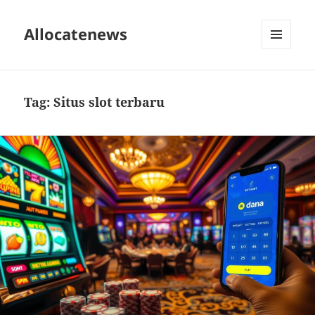
Allocatenews
MENU
AND
WIDGETS
Tag:
Situs slot terbaru