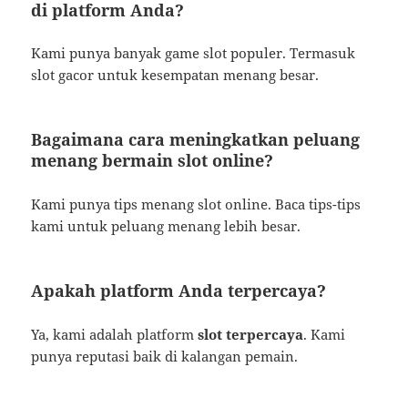
di platform Anda?
Kami punya banyak game slot populer. Termasuk
slot gacor untuk kesempatan menang besar.
Bagaimana cara meningkatkan peluang
menang bermain slot online?
Kami punya tips menang slot online. Baca tips-tips
kami untuk peluang menang lebih besar.
Apakah platform Anda terpercaya?
Ya, kami adalah platform
slot terpercaya
. Kami
punya reputasi baik di kalangan pemain.