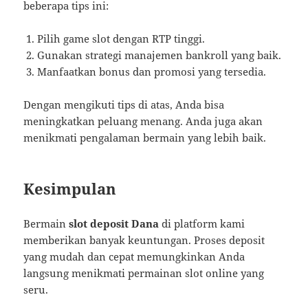
beberapa tips ini:
Pilih game slot dengan RTP tinggi.
Gunakan strategi manajemen bankroll yang baik.
Manfaatkan bonus dan promosi yang tersedia.
Dengan mengikuti tips di atas, Anda bisa
meningkatkan peluang menang. Anda juga akan
menikmati pengalaman bermain yang lebih baik.
Kesimpulan
Bermain
slot deposit Dana
di platform kami
memberikan banyak keuntungan. Proses deposit
yang mudah dan cepat memungkinkan Anda
langsung menikmati permainan slot online yang
seru.