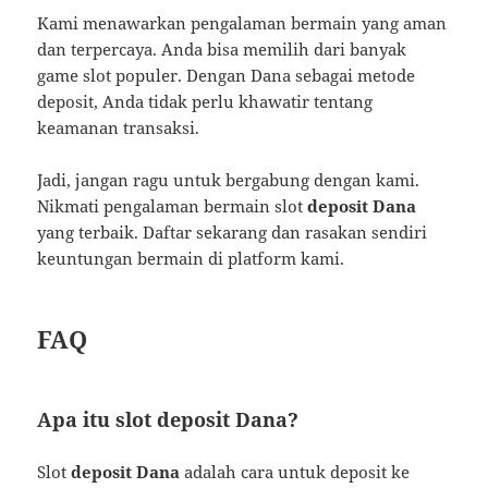
Kami menawarkan pengalaman bermain yang aman
dan terpercaya. Anda bisa memilih dari banyak
game slot populer. Dengan Dana sebagai metode
deposit, Anda tidak perlu khawatir tentang
keamanan transaksi.
Jadi, jangan ragu untuk bergabung dengan kami.
Nikmati pengalaman bermain slot
deposit Dana
yang terbaik. Daftar sekarang dan rasakan sendiri
keuntungan bermain di platform kami.
FAQ
Apa itu slot deposit Dana?
Slot
deposit Dana
adalah cara untuk deposit ke