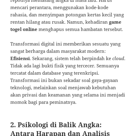
repotnya memasang angka di masa lalu. Harus
mencari perantara, menggunakan kode-kode
rahasia, dan menyimpan potongan kertas kecil yang
rentan hilang atau rusak. Namun, kehadiran
game
togel online
menghapus semua hambatan tersebut.
Transformasi digital ini memberikan sesuatu yang
sangat berharga dalam masyarakat modern:
Efisiensi
. Sekarang, sistem telah berpindah ke
cloud
.
Tidak ada lagi bukti fisik yang tercecer. Semuanya
tercatat dalam database yang terenkripsi.
Transformasi ini bukan sekadar soal gaya-gayaan
teknologi, melainkan soal menjawab kebutuhan
akan privasi dan keamanan yang selama ini menjadi
momok bagi para peminatnya.
2. Psikologi di Balik Angka:
Antara Harapan dan Analisis