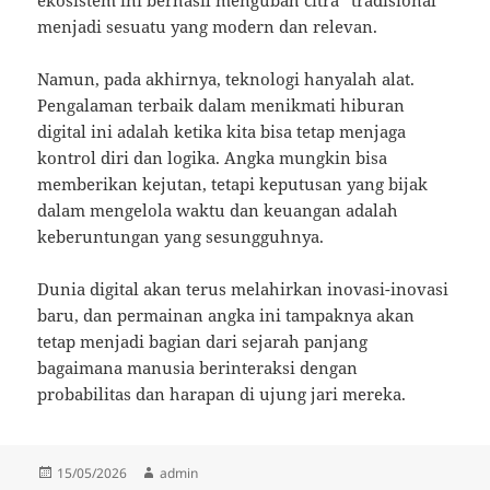
ekosistem ini berhasil mengubah citra “tradisional”
menjadi sesuatu yang modern dan relevan.
Namun, pada akhirnya, teknologi hanyalah alat.
Pengalaman terbaik dalam menikmati hiburan
digital ini adalah ketika kita bisa tetap menjaga
kontrol diri dan logika. Angka mungkin bisa
memberikan kejutan, tetapi keputusan yang bijak
dalam mengelola waktu dan keuangan adalah
keberuntungan yang sesungguhnya.
Dunia digital akan terus melahirkan inovasi-inovasi
baru, dan permainan angka ini tampaknya akan
tetap menjadi bagian dari sejarah panjang
bagaimana manusia berinteraksi dengan
probabilitas dan harapan di ujung jari mereka.
Posted
Author
15/05/2026
admin