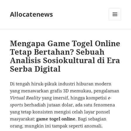
Allocatenews
MENU
AND
WIDGETS
Mengapa Game Togel Online
Tetap Bertahan? Sebuah
Analisis Sosiokultural di Era
Serba Digital
Di tengah hiruk-pikuk industri hiburan modern
yang menawarkan grafis 3D memukau, pengalaman
Virtual Reality
yang imersif, hingga kompetisi
e-
sports
berhadiah jutaan dolar, ada satu fenomena
yang tetap konsisten mengisi celah layar ponsel
masyarakat:
game togel online
. Bagi sebagian
orang, mungkin ini tampak seperti anomali.