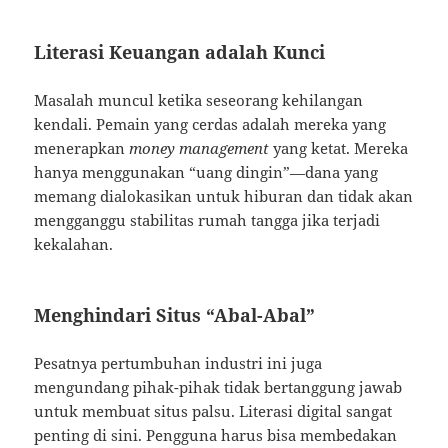
Literasi Keuangan adalah Kunci
Masalah muncul ketika seseorang kehilangan
kendali. Pemain yang cerdas adalah mereka yang
menerapkan
money management
yang ketat. Mereka
hanya menggunakan “uang dingin”—dana yang
memang dialokasikan untuk hiburan dan tidak akan
mengganggu stabilitas rumah tangga jika terjadi
kekalahan.
Menghindari Situs “Abal-Abal”
Pesatnya pertumbuhan industri ini juga
mengundang pihak-pihak tidak bertanggung jawab
untuk membuat situs palsu. Literasi digital sangat
penting di sini. Pengguna harus bisa membedakan