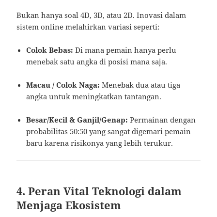
Bukan hanya soal 4D, 3D, atau 2D. Inovasi dalam
sistem online melahirkan variasi seperti:
Colok Bebas:
Di mana pemain hanya perlu
menebak satu angka di posisi mana saja.
Macau / Colok Naga:
Menebak dua atau tiga
angka untuk meningkatkan tantangan.
Besar/Kecil & Ganjil/Genap:
Permainan dengan
probabilitas 50:50 yang sangat digemari pemain
baru karena risikonya yang lebih terukur.
4. Peran Vital Teknologi dalam
Menjaga Ekosistem